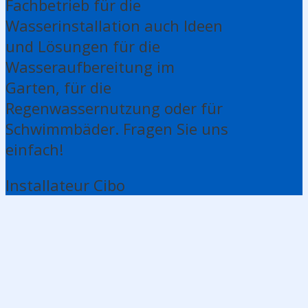
Fachbetrieb für die
Wasserinstallation auch Ideen
und Lösungen für die
Wasseraufbereitung im
Garten, für die
Regenwassernutzung oder für
Schwimmbäder. Fragen Sie uns
einfach!
Installateur Cibo