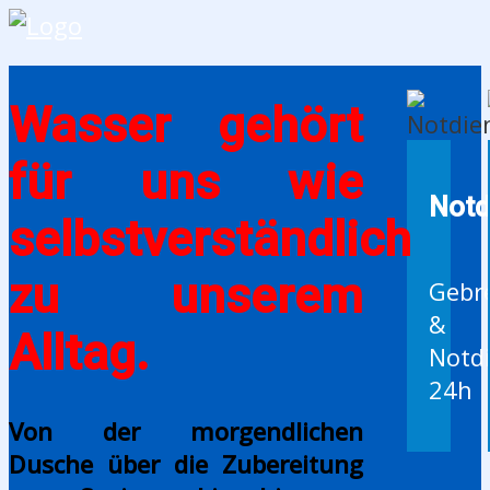
Wasser gehört
für uns wie
Notd
selbstverständlich
zu unserem
Gebr
&
Alltag.
Notd
24h
Von der morgendlichen
Dusche über die Zubereitung